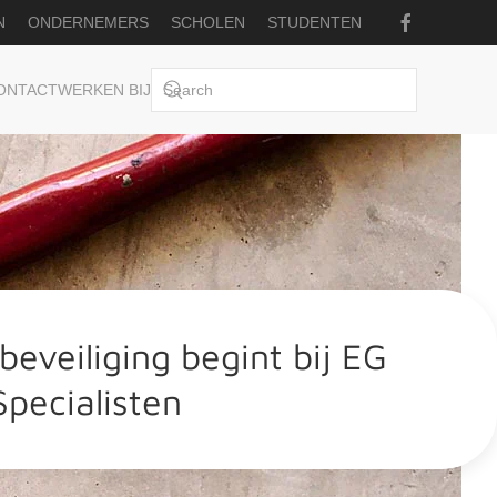
N
ONDERNEMERS
SCHOLEN
STUDENTEN
ONTACT
WERKEN BIJ
eveiliging begint bij EG
pecialisten